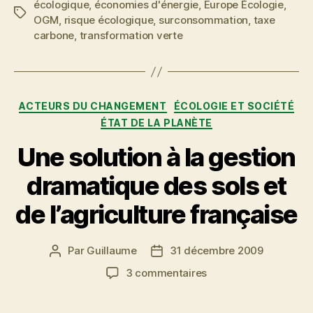
écologique
,
économies d'énergie
,
Europe Écologie
,
d’une
Étiquettes
OGM
,
risque écologique
,
surconsommation
,
taxe
écologiste
carbone
,
transformation verte
en
politique »
Catégories
ACTEURS DU CHANGEMENT
ÉCOLOGIE ET SOCIÉTÉ
ÉTAT DE LA PLANÈTE
Une solution à la gestion
dramatique des sols et
de l’agriculture française
Par
Guillaume
31 décembre 2009
Auteur
Date
de
de
sur
3 commentaires
l’article
l’article
Une
solution