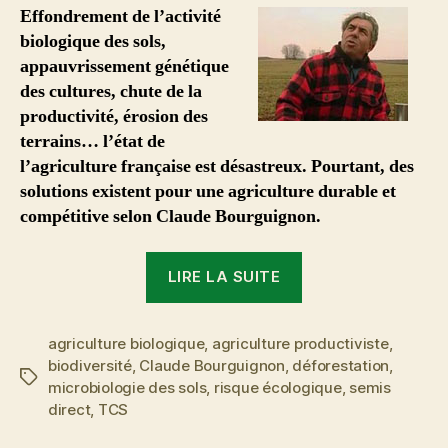
à
Effondrement de l’activité
la
biologique des sols,
gestion
appauvrissement génétique
dramatique
des cultures, chute de la
des
productivité, érosion des
sols
terrains… l’état de
et
de
l’agriculture française est désastreux. Pourtant, des
l’agriculture
solutions existent pour une agriculture durable et
française
compétitive selon Claude Bourguignon.
« Une
LIRE LA SUITE
solution
à
agriculture biologique
,
agriculture productiviste
la
,
biodiversité
,
Claude Bourguignon
,
déforestation
,
gestion
Étiquettes
microbiologie des sols
,
risque écologique
,
semis
dramatique
direct
,
TCS
des