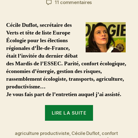
sur
11 commentaires
l’article
l’article
Cécile
Duflot,
ou
Cécile Duflot, secrétaire des
l’engagement
Verts et tête de liste Europe
d’une
Écologie pour les élections
écologiste
régionales d’Île-de-France,
en
était l’invitée du dernier débat
politique
des Mardis de l’ESSEC. Parité, confort écologique,
économies d’énergie, gestion des risques,
rassemblement écologiste, transports, agriculture,
productivisme…
Je vous fais part de l’entretien auquel j’ai assisté.
« Cécile
LIRE LA SUITE
Duflot,
ou
agriculture productiviste
,
Cécile Duflot
l’engagement
,
confort