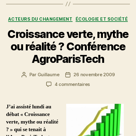
sols
et
Catégories
de
ACTEURS DU CHANGEMENT
ÉCOLOGIE ET SOCIÉTÉ
l’agriculture
Croissance verte, mythe
française »
ou réalité ? Conférence
AgroParisTech
Par
Guillaume
26 novembre 2009
Auteur
Date
de
de
sur
4 commentaires
l’article
l’article
Croissance
verte,
mythe
J’ai assisté lundi au
ou
débat « Croissance
réalité
verte, mythe ou réalité
?
? » qui se tenait à
Conférence