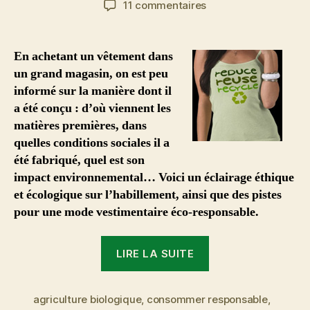
sur
11 commentaires
l’article
l’article
La
mode
vestimentaire
En achetant un vêtement dans
et
un grand magasin, on est peu
le
informé sur la manière dont il
développement
a été conçu : d’où viennent les
durable
matières premières, dans
quelles conditions sociales il a
été fabriqué, quel est son
impact environnemental… Voici un éclairage éthique
et écologique sur l’habillement, ainsi que des pistes
pour une mode vestimentaire éco-responsable.
« La
LIRE LA SUITE
mode
vestimentaire
agriculture biologique
,
consommer responsable
et
,