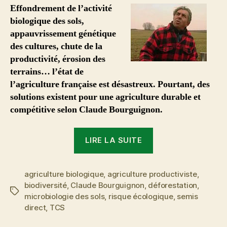
à
Effondrement de l’activité
la
biologique des sols,
gestion
appauvrissement génétique
dramatique
des cultures, chute de la
des
productivité, érosion des
sols
terrains… l’état de
et
de
l’agriculture française est désastreux. Pourtant, des
l’agriculture
solutions existent pour une agriculture durable et
française
compétitive selon Claude Bourguignon.
« Une
LIRE LA SUITE
solution
à
agriculture biologique
,
agriculture productiviste
la
,
biodiversité
,
Claude Bourguignon
,
déforestation
,
gestion
Étiquettes
microbiologie des sols
,
risque écologique
,
semis
dramatique
direct
,
TCS
des