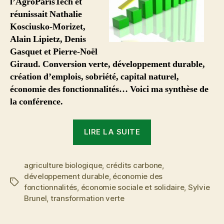
l’AgroParisTech et
AgroParisTech
réunissait Nathalie
Kosciusko-Morizet,
Alain Lipietz, Denis
Gasquet et Pierre-Noël
Giraud. Conversion verte, développement durable,
création d’emplois, sobriété, capital naturel,
économie des fonctionnalités… Voici ma synthèse de
la conférence.
« Croissance
LIRE LA SUITE
verte,
mythe
agriculture biologique
,
crédits carbone
ou
,
développement durable
,
économie des
réalité
Étiquettes
fonctionnalités
,
économie sociale et solidaire
,
Sylvie
?
Brunel
,
transformation verte
Conférence
AgroParisTech »