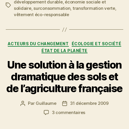
développement durable
,
économie sociale et
le
Étiquettes
solidaire
,
surconsommation
,
transformation verte
,
développement
vêtement éco-responsable
durable »
Catégories
ACTEURS DU CHANGEMENT
ÉCOLOGIE ET SOCIÉTÉ
ÉTAT DE LA PLANÈTE
Une solution à la gestion
dramatique des sols et
de l’agriculture française
Par
Guillaume
31 décembre 2009
Auteur
Date
de
de
sur
3 commentaires
l’article
l’article
Une
solution